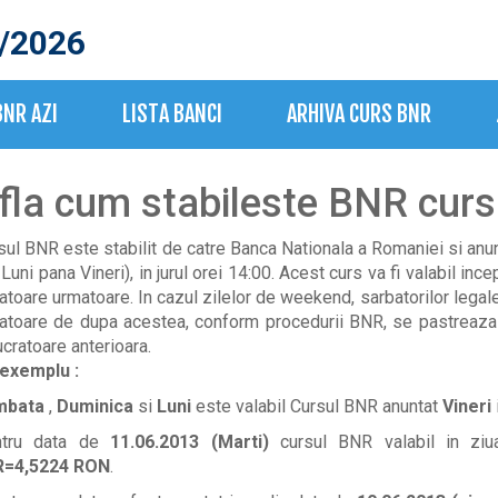
/2026
BNR AZI
LISTA BANCI
ARHIVA CURS BNR
fla cum stabileste BNR curs
sul BNR este stabilit de catre Banca Nationala a Romaniei si anun
 Luni pana Vineri), in jurul orei 14:00. Acest curs va fi valabil inc
ratoare urmatoare. In cazul zilelor de weekend, sarbatorilor legal
ratoare de dupa acestea, conform procedurii BNR, se pastreaza 
ucratoare anterioara.
exemplu :
mbata
,
Duminica
si
Luni
este valabil Cursul BNR anuntat
Vineri
ntru data de
11.06.2013 (Marti)
cursul BNR valabil in zi
R=4,5224 RON
.