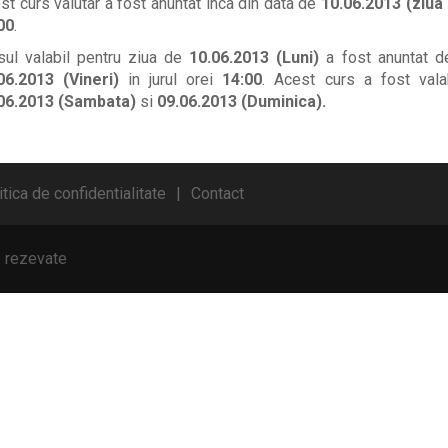
st curs valutar a fost anuntat inca din data de
10.06.2013 (ziua
00
.
sul valabil pentru ziua de
10.06.2013 (Luni)
a fost anuntat d
06.2013 (Vineri)
in jurul orei
14:00
. Acest curs a fost vala
06.2013 (Sambata)
si
09.06.2013 (Duminica).
itica de confidentialitate
Contact
e rezevate