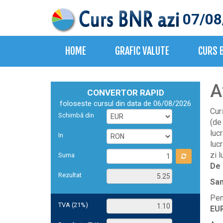
07/08
HOME
GRAFIC VALUTE
CURS 
A
CONVERTOR RAPID
foloseste cursul din data de 06/08/2026
Cur
Schimbă din
(de
luc
In
luc
zi l
Suma
De 
Rezultat
Sa
Pe
TVA (21%)
EU