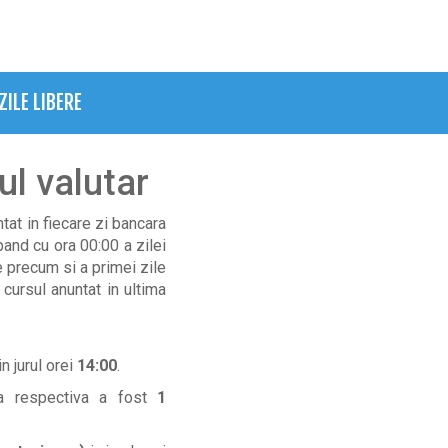
ZILE LIBERE
ul valutar
tat in fiecare zi bancara
epand cu ora 00:00 a zilei
e precum si a primei zile
cursul anuntat in ultima
in jurul orei
14:00
.
ua respectiva a fost
1