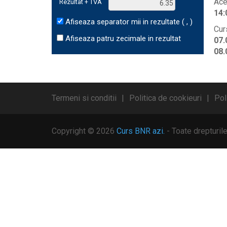
Ace
Rezultat + TVA
14:
Afiseaza separator mii in rezultate ( , )
Cur
Afiseaza patru zecimale in rezultat
07.
08.
Termeni si conditii
Politica de cookieuri
Pol
Copyright © 2026
Curs BNR azi.
- Toate drepturil