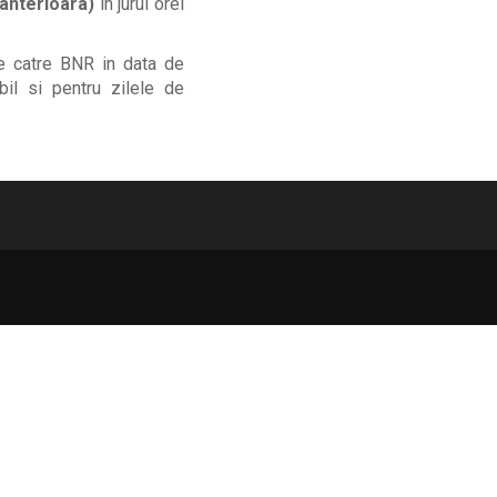
 anterioara)
in jurul orei
e catre BNR in data de
bil si pentru zilele de