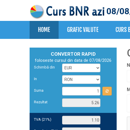
08/08
HOME
GRAFIC VALUTE
CURS 
CONVERTOR RAPID
foloseste cursul din data de 07/08/2026
N
Schimbă din
In
M
Suma
Rezultat
TVA (21%)