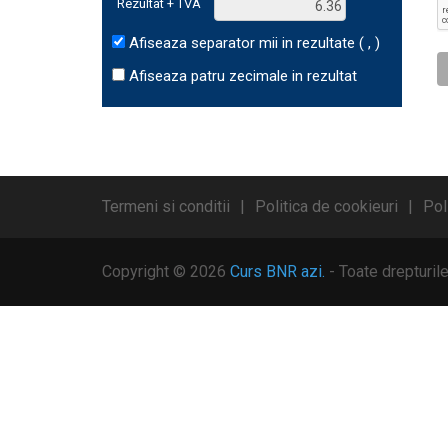
Rezultat + TVA
Afiseaza separator mii in rezultate ( , )
Afiseaza patru zecimale in rezultat
Termeni si conditii
Politica de cookieuri
Pol
Copyright © 2026
Curs BNR azi.
- Toate drepturil