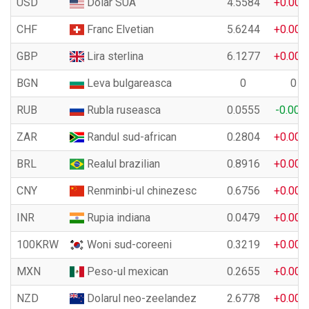
USD
Dolar SUA
4.5584
+0.007
CHF
Franc Elvetian
5.6244
+0.002
GBP
Lira sterlina
6.1277
+0.004
BGN
Leva bulgareasca
0
0
RUB
Rubla ruseasca
0.0555
-0.000
ZAR
Randul sud-african
0.2804
+0.001
BRL
Realul brazilian
0.8916
+0.003
CNY
Renminbi-ul chinezesc
0.6756
+0.001
INR
Rupia indiana
0.0479
+0.000
100KRW
Woni sud-coreeni
0.3219
+0.000
MXN
Peso-ul mexican
0.2655
+0.001
NZD
Dolarul neo-zeelandez
2.6778
+0.002