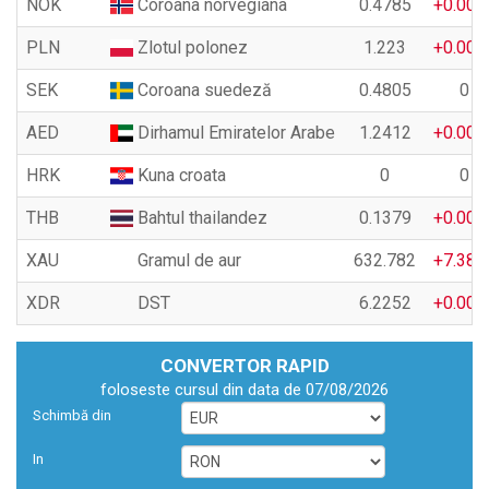
NOK
Coroana norvegiana
0.4785
+0.001
PLN
Zlotul polonez
1.223
+0.001
SEK
Coroana suedeză
0.4805
0
AED
Dirhamul Emiratelor Arabe
1.2412
+0.002
HRK
Kuna croata
0
0
THB
Bahtul thailandez
0.1379
+0.000
XAU
Gramul de aur
632.782
+7.385
XDR
DST
6.2252
+0.007
CONVERTOR RAPID
foloseste cursul din data de 07/08/2026
Schimbă din
In