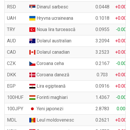
RSD
Dinarul sarbesc
0.0448
+0.000
UAH
Hryvna ucraineana
0.1018
+0.000
TRY
Noua lira turcească
0.0955
-0.000
AUD
Dolarul australian
3.2094
+0.004
CAD
Dolarul canadian
3.2523
+0.003
CZK
Coroana ceha
0.2167
-0.000
DKK
Coroana daneză
0.703
+0.000
EGP
Lira egipteană
0.0916
+0.000
100HUF
Forinti maghiari
1.4367
-0.000
100JPY
Yeni japonezi
2.8783
0.000
MDL
Leul moldovenesc
0.2621
+0.000