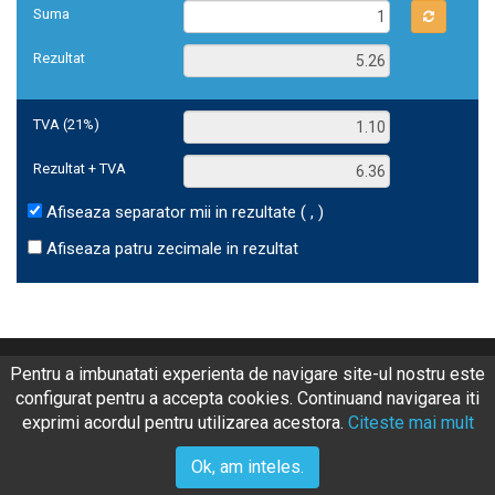
Suma
Rezultat
TVA (21%)
Rezultat + TVA
Afiseaza separator mii in rezultate ( , )
Afiseaza patru zecimale in rezultat
Termeni si conditii
Politica de cookieuri
Pentru a imbunatati experienta de navigare site-ul nostru este
Politica de confidentialitate
Contact
configurat pentru a accepta cookies. Continuand navigarea iti
exprimi acordul pentru utilizarea acestora.
Citeste mai mult
Ok, am inteles.
Copyright © 2026
Curs BNR azi.
- Toate drepturile rezevate